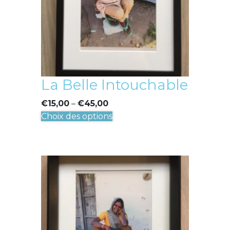
sur
la
page
du
produit
La Belle Intouchable
€
15,00
–
€
45,00
Ce
Choix des options
produit
a
plusieurs
variations.
Les
options
peuvent
être
choisies