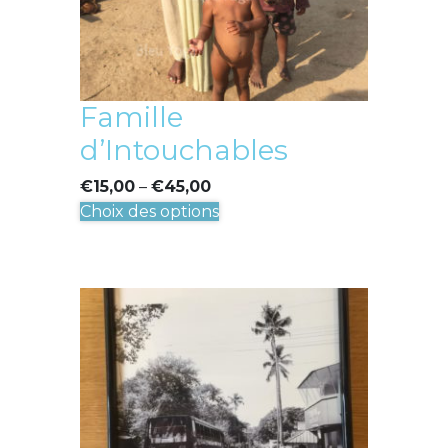
Famille
d’Intouchables
€
15,00
–
€
45,00
Ce
Choix des options
produit
a
plusieurs
variations.
Les
options
peuvent
être
choisies