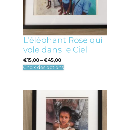
la
page
du
produit
L’éléphant Rose qui
vole dans le Ciel
€
15,00
–
€
45,00
Ce
Choix des options
produit
a
plusieurs
variations.
Les
options
peuvent
être
choisies