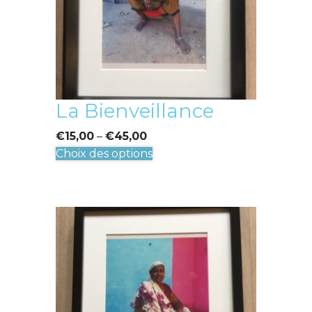
sur
la
page
du
produit
La Bienveillance
€
15,00
–
€
45,00
Ce
Choix des options
produit
a
plusieurs
variations.
Les
options
peuvent
être
choisies