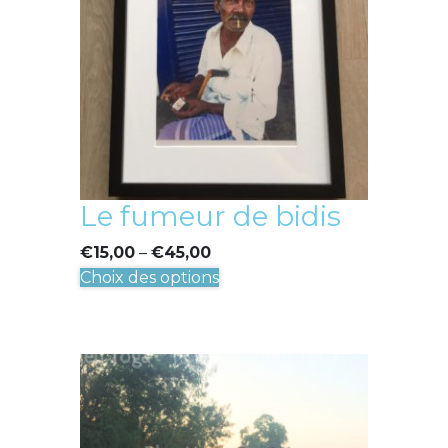
peuvent
être
choisies
sur
la
page
du
produit
Le fumeur de bidis
€
15,00
–
€
45,00
Ce
Choix des options
produit
a
plusieurs
variations.
Les
options
peuvent