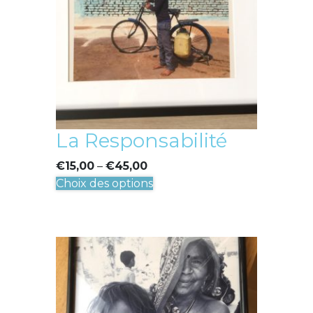
être
choisies
sur
la
page
du
produit
La Responsabilité
€
15,00
–
€
45,00
Ce
Choix des options
produit
a
plusieurs
variations.
Les
options
peuvent