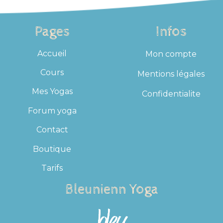
être
choisies
sur
Pages
Infos
la
page
Accueil
Mon compte
du
Cours
Mentions légales
produit
Mes Yogas
Confidentialite
Forum yoga
Contact
Boutique
Tarifs
Bleunienn Yoga