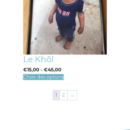
être
choisies
sur
la
page
du
produit
Le Khôl
€
15,00
–
€
45,00
Ce
Choix des options
produit
a
1
2
→
plusieurs
variations.
Les
options
peuvent