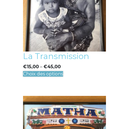
être
choisies
sur
la
page
du
produit
La Transmission
€
15,00
–
€
45,00
Ce
Choix des options
produit
a
plusieurs
variations.
Les
options
peuvent
être