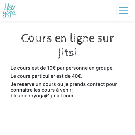
Cours en ligne sur
Jitsi
Le cours est de 10€ par personne en groupe.
Le cours particulier est de 40€.
Je reserve un cours ou je prends contact pour
connaitre les cours à venir:
bleuniennyoga@gmail.com