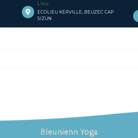
Lieu
ECOLIEU KERVILLE,
BEUZEC CAP
SIZUN
Bleunienn Yoga