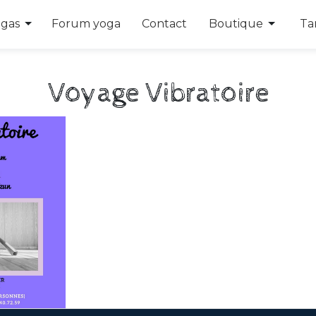
opdown
Toggle Dropdown
Toggle
ogas
Forum yoga
Contact
Boutique
Tar
Voyage Vibratoire