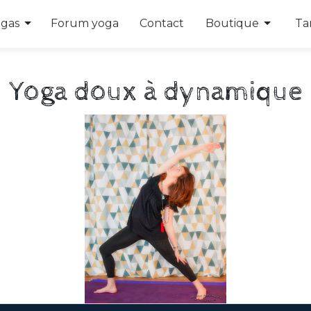
opdown
Toggle Dropdown
Toggle
ogas
Forum yoga
Contact
Boutique
Tar
Yoga doux à dynamique