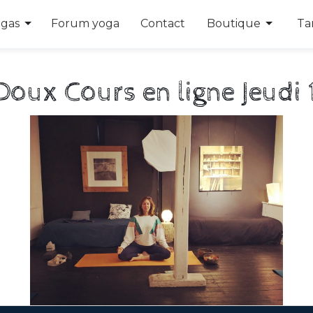
opdown
Toggle Dropdown
Toggle
ogas
Forum yoga
Contact
Boutique
Tar
Doux Cours en ligne Jeudi